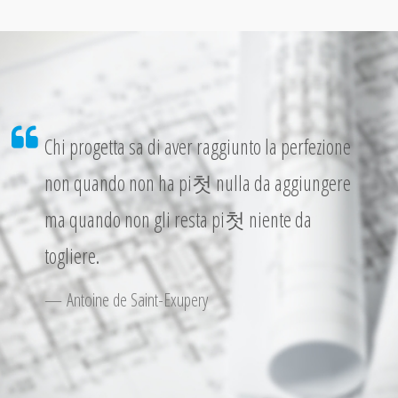
Chi progetta sa di aver raggiunto la perfezione
non quando non ha pi첫 nulla da aggiungere
ma quando non gli resta pi첫 niente da
togliere.
Antoine de Saint-Exupery